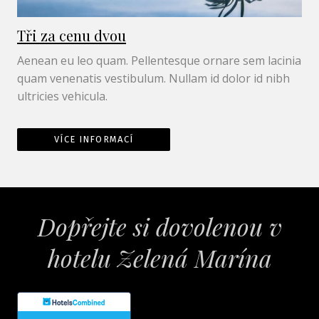
Tři za cenu dvou
Aenean eu leo quam. Pellentesque ornare sem lacinia
quam venenatis vestibulum. Nullam id dolor id nibh
ultricies vehicula.
VÍCE INFORMACÍ
Dopřejte si dovolenou v
hotelu Zelená Marína