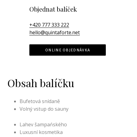
Objednat balíček
+420 777 333 222
hello@quintaforte.net
ONLINE OBJEDNÁVKA
Obsah balíčku
Bufetová snídaně
Volný vstup do sauny
Lahev šampańského
Luxusní kosmetika