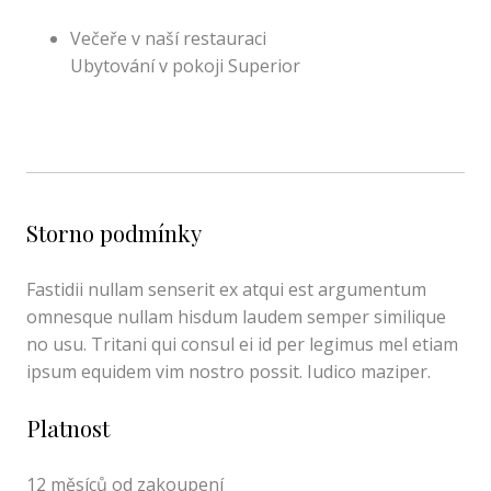
Večeře v naší restauraci
Ubytování v pokoji Superior
Storno podmínky
Fastidii nullam senserit ex atqui est argumentum
omnesque nullam hisdum laudem semper similique
no usu. Tritani qui consul ei id per legimus mel etiam
ipsum equidem vim nostro possit. Iudico maziper.
Platnost
12 měsíců od zakoupení